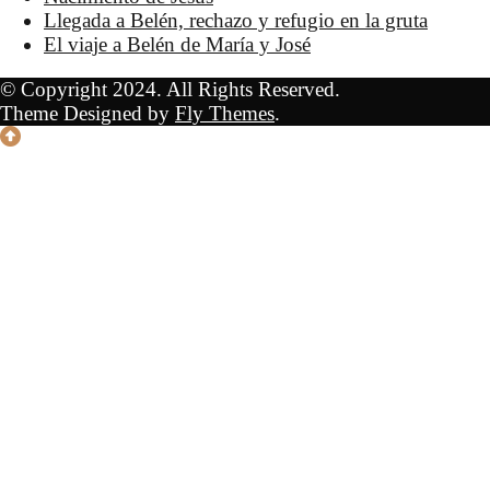
Llegada a Belén, rechazo y refugio en la gruta
El viaje a Belén de María y José
© Copyright 2024. All Rights Reserved.
Theme Designed by
Fly Themes
.