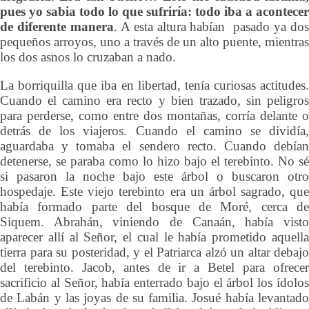
pues yo sabia todo lo que sufriría: todo iba a acontecer
de diferente manera
. A esta altura habían pasado ya do
pequeños arroyos, uno a través de un alto puente, mientras
los dos asnos lo cruzaban a nado.
La borriquilla que iba en libertad, tenía curiosas actitudes.
Cuando el camino era recto y bien trazado, sin peligros
para perderse, como entre dos montañas, corría delante o
detrás de los viajeros. Cuando el camino se dividía,
aguardaba y tomaba el sendero recto. Cuando debían
detenerse, se paraba como lo hizo bajo el terebinto. No sé
si pasaron la noche bajo este árbol o buscaron otro
hospedaje. Este viejo terebinto era un árbol sagrado, que
había formado parte del bosque de Moré, cerca de
Siquem. Abrahán, viniendo de Canaán, había visto
aparecer allí al Señor, el cual le había prometido aquella
tierra para su posteridad, y el Patriarca alzó un altar debajo
del terebinto. Jacob, antes de ir a Betel para ofrecer
sacrificio al Señor, había enterrado bajo el árbol los ídolos
de Labán y las joyas de su familia. Josué había levantado