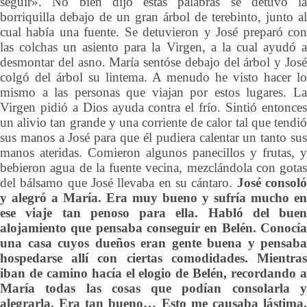
seguir». No bien dijo estas palabras se detuvo la
borriquilla debajo de un gran árbol de terebinto, junto al
cual había una fuente. Se detuvieron y José preparó con
las colchas un asiento para la Virgen, a la cual ayudó a
desmontar del asno. María sentóse debajo del árbol y José
colgó del árbol su lintema. A menudo he visto hacer lo
mismo a las personas que viajan por estos lugares. La
Virgen pidió a Dios ayuda contra el frío. Sintió entonces
un alivio tan grande y una corriente de calor tal que tendió
sus manos a José para que él pudiera calentar un tanto sus
manos ateridas. Comieron algunos panecillos y frutas, y
bebieron agua de la fuente vecina, mezclándola con gotas
del bálsamo que José llevaba en su cántaro.
José consol
y alegró a María. Era muy bueno y sufría mucho en
ese viaje tan penoso para ella. Habló del buen
alojamiento que pensaba conseguir en Belén. Conocía
una casa cuyos dueños eran gente buena y pensaba
hospedarse allí con ciertas comodidades. Mientras
iban de camino hacía el elogio de Belén, recordando a
María todas las cosas que podían consolarla y
alegrarla. Era tan bueno… Esto me causaba lástima,