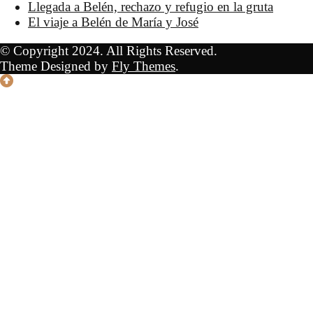
Llegada a Belén, rechazo y refugio en la gruta
El viaje a Belén de María y José
© Copyright 2024. All Rights Reserved.
Theme Designed by
Fly Themes
.