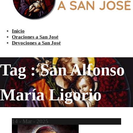
Inicio
Oraciones a San José
Devociones a San José
Tag : San Alfonso
María Ligorio
14 - Mar - 2025